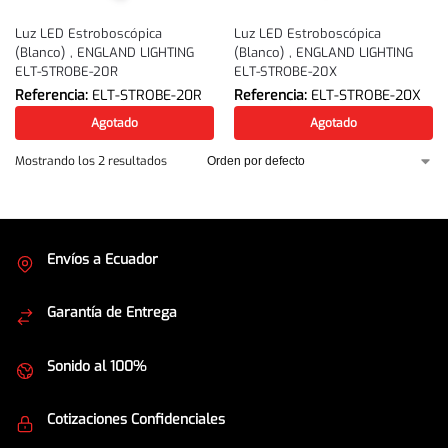
Luz LED Estroboscópica
Luz LED Estroboscópica
(Blanco) , ENGLAND LIGHTING
(Blanco) , ENGLAND LIGHTING
ELT-STROBE-20R
ELT-STROBE-20X
Referencia:
ELT-STROBE-20R
Referencia:
ELT-STROBE-20X
Agotado
Agotado
Mostrando los 2 resultados
Envíos a Ecuador
Cubrimos todo el país
Garantía de Entrega
Envíos seguros
Sonido al 100%
Equipos de la mejor calidad
Cotizaciones Confidenciales
Seguridad en todo momento