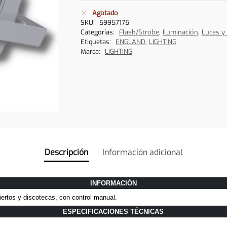
Agotado
SKU:
59957175
Categorías:
Flash/Strobe
,
Iluminación
,
Luces y
Etiquetas:
ENGLAND
,
LIGHTING
Marca:
LIGHTING
Descripción
Información adicional
INFORMACIÓN
ertos y discotecas, con control manual.
ESPECIFICACIONES TÉCNICAS