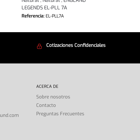
Natural , Natural , ENGLAND
LEGENDS EL-PLL 7A
Referencia:
EL-PLL7A
Cotizaciones Confidenciales
d
Seguridad en todo momento
ACERCA DE
Sobre nosotros
Contacto
s
Preguntas Frecuentes
ound.com