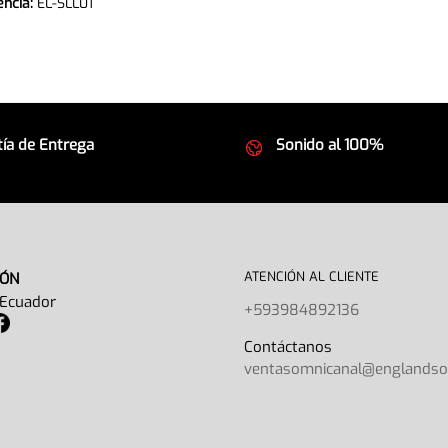
encia:
EL-SLL01
ía de Entrega
Sonido al 100%
 seguros
Equipos de la mejor calida
ATENCIÓN AL CLIENTE
IÓN
 Ecuador
+593984892136
Contáctano
ventasomnicanal@englands