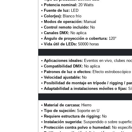
•
Potencia nominal:
20 Watts
•
Fuente de luz:
LED
•
Color(es):
Blanco frío
•
Modos de operación:
Manual
•
Control remoto incluido:
No
•
Canales DMX:
No aplica
•
Ángulo de proyección o cobertura:
120°
•
Vida útil de LEDs:
50000 horas
•
Aplicaciones ideales:
Eventos en vivo, clubes noc
•
Compatibilidad DMX:
No aplica
•
Patrones de luz o efectos:
Efecto estroboscópico 
•
Velocidad ajustable:
No
•
Posibilidad de montaje en trípode / rigging / par
•
Adaptabilidad a instalaciones móviles o fijas:
Sí
•
Material de carcasa:
Hierro
•
Tipo de sujeción:
Soporte en U
•
Requiere estructura de rigging:
No
•
Instalación sugerida:
Suspendido o sobre superfic
•
Protección contra polvo o humedad:
No especifi