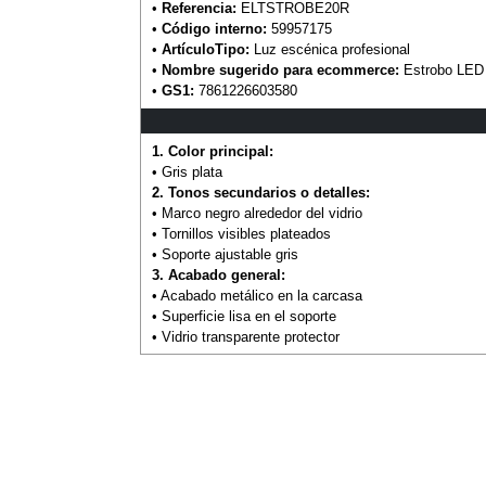
•
Referencia:
ELTSTROBE20R
•
Código interno:
59957175
•
ArtículoTipo:
Luz escénica profesional
•
Nombre sugerido para ecommerce:
Estrobo LED
•
GS1:
7861226603580
1. Color principal:
• Gris plata
2. Tonos secundarios o detalles:
• Marco negro alrededor del vidrio
• Tornillos visibles plateados
• Soporte ajustable gris
3. Acabado general:
• Acabado metálico en la carcasa
• Superficie lisa en el soporte
• Vidrio transparente protector