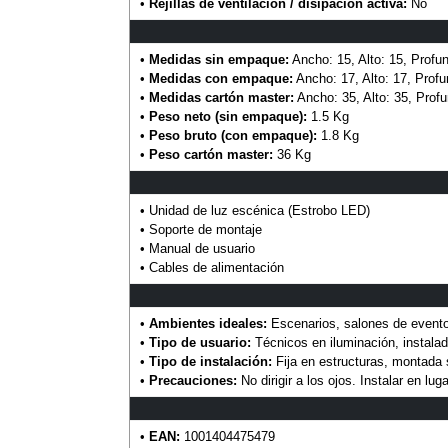
•
Rejillas de ventilación / disipación activa:
No
•
Medidas sin empaque:
Ancho: 15, Alto: 15, Profu
•
Medidas con empaque:
Ancho: 17, Alto: 17, Prof
•
Medidas cartón master:
Ancho: 35, Alto: 35, Prof
•
Peso neto (sin empaque):
1.5 Kg
•
Peso bruto (con empaque):
1.8 Kg
•
Peso cartón master:
36 Kg
• Unidad de luz escénica (Estrobo LED)
• Soporte de montaje
• Manual de usuario
• Cables de alimentación
•
Ambientes ideales:
Escenarios, salones de evento
•
Tipo de usuario:
Técnicos en iluminación, instala
•
Tipo de instalación:
Fija en estructuras, montada 
•
Precauciones:
No dirigir a los ojos. Instalar en lu
•
EAN:
1001404475479