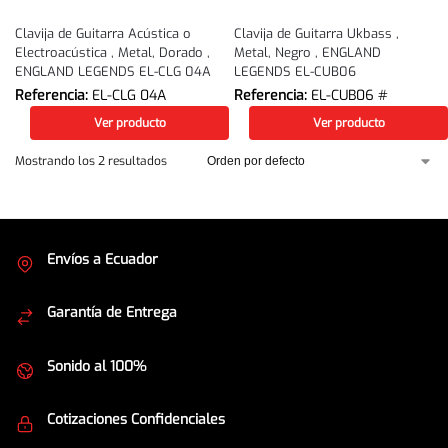
Clavija de Guitarra Acústica o
Clavija de Guitarra Ukbass ,
Electroacústica , Metal, Dorado ,
Metal, Negro , ENGLAND
ENGLAND LEGENDS EL-CLG 04A
LEGENDS EL-CUB06
Referencia:
EL-CLG 04A
Referencia:
EL-CUB06 #
Ver producto
Ver producto
Mostrando los 2 resultados
Envíos a Ecuador
Cubrimos todo el país
Garantía de Entrega
Envíos seguros
Sonido al 100%
Equipos de la mejor calidad
Cotizaciones Confidenciales
Seguridad en todo momento