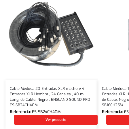
Cable Medusa 20 Entradas XLR macho y 4
Cable Medusa 1
Entradas XLR Hembra , 24 Canales , 40 m
Entradas XLR H
Long. de Cable, Negro , ENGLAND SOUND PRO
de Cable, Neg
ES-SB24CH40M
SB16CH25M
Referencia:
ES-SB24CH40M
Referencia:
ES
Ver producto