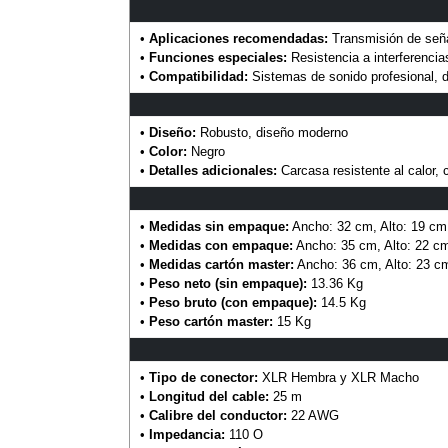
•
Aplicaciones recomendadas:
Transmisión de señal
•
Funciones especiales:
Resistencia a interferencia
•
Compatibilidad:
Sistemas de sonido profesional, d
•
Diseño:
Robusto, diseño moderno
•
Color:
Negro
•
Detalles adicionales:
Carcasa resistente al calor, 
•
Medidas sin empaque:
Ancho: 32 cm, Alto: 19 cm
•
Medidas con empaque:
Ancho: 35 cm, Alto: 22 cm
•
Medidas cartón master:
Ancho: 36 cm, Alto: 23 c
•
Peso neto (sin empaque):
13.36 Kg
•
Peso bruto (con empaque):
14.5 Kg
•
Peso cartón master:
15 Kg
•
Tipo de conector:
XLR Hembra y XLR Macho
•
Longitud del cable:
25 m
•
Calibre del conductor:
22 AWG
•
Impedancia:
110 O