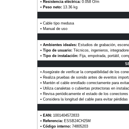
•
Resistencia eléctrica:
0.058 O/m
•
Peso neto:
13.36 kg
• Cable tipo medusa
• Manual de uso
•
Ambientes ideales:
Estudios de grabación, escenar
•
Tipo de usuario:
Técnicos, ingenieros, integrador
•
Tipo de instalación:
Fija, empotrada, portátil, co
S
• Asegúrate de verificar la compatibilidad de los con
• Realiza pruebas de sonido antes de eventos importa
• Mantén el cable enrollado correctamente para evita
• Utiliza canaletas o cubiertas protectoras en instalac
• Revisa periódicamente el estado de los conectores 
• Considera la longitud del cable para evitar pérdida
•
EAN:
1001404572833
•
Referencia:
ESSB24CH25M
•
Código interno:
74805203