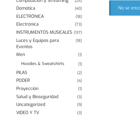
Computación y Streaming
(25)
No se enco
Domótica
(40)
ELECTRÓNICA
(18)
Electrónica
(73)
INSTRUMENTOS MUSICALES
(137)
Luces y Equipos para
(18)
Eventos
Men
(1)
Hoodies & Sweatshirts
(1)
PILAS
(2)
PODER
(4)
Proyección
(1)
Salud y Bioseguridad
(3)
Uncategorized
(9)
VIDEO Y TV
(3)