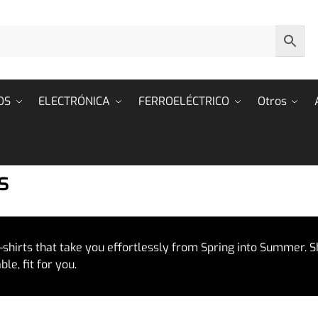
OS
ELECTRÓNICA
FERROELÉCTRICO
Otros
s
-shirts that take you effortlessly from Spring into Summer. S
le, fit for you.