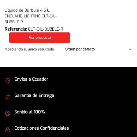
Líquido de Burbuja 4.5 L,
ENGLAND LIGHTING ELT-OIL-
BUBBLE-R
Referencia:
ELT-OIL-BUBBLE-R
Ver producto
Mostrando el único resultado
Envíos a Ecuador
Cubrimos todo el país
Garantía de Entrega
Envíos seguros
Sonido al 100%
Equipos de la mejor calidad
Cotizaciones Confidenciales
Seguridad en todo momento