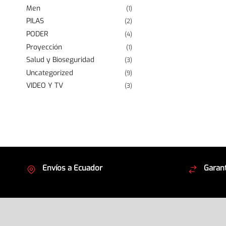
Men
(1)
PILAS
(2)
PODER
(4)
Proyección
(1)
Salud y Bioseguridad
(3)
Uncategorized
(9)
VIDEO Y TV
(3)
Envíos a Ecuador
Garant
Cubrimos todo el país
Envíos