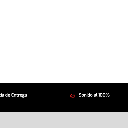
ía de Entrega
Sonido al 100%
 seguros
Equipos de la mejor calida