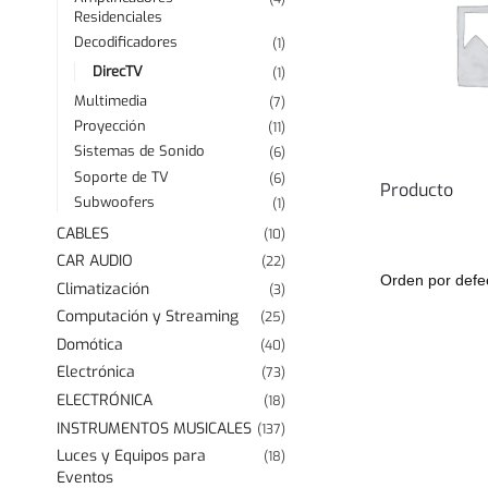
Residenciales
Decodificadores
(1)
DirecTV
(1)
Multimedia
(7)
Proyección
(11)
Sistemas de Sonido
(6)
Soporte de TV
(6)
Producto
Subwoofers
(1)
CABLES
(10)
CAR AUDIO
(22)
Climatización
(3)
Computación y Streaming
(25)
Domótica
(40)
Electrónica
(73)
ELECTRÓNICA
(18)
INSTRUMENTOS MUSICALES
(137)
Luces y Equipos para
(18)
Eventos