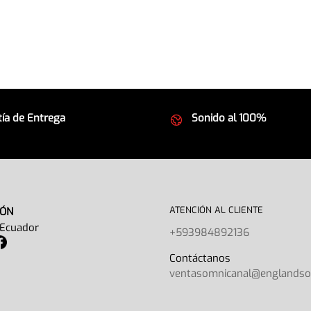
ía de Entrega
Sonido al 100%
 seguros
Equipos de la mejor calida
ATENCIÓN AL CLIENTE
IÓN
 Ecuador
+593984892136
Contáctano
ventasomnicanal@englands