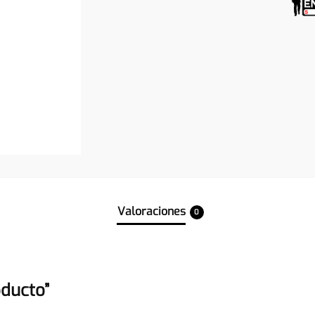
Valoraciones
0
oducto”