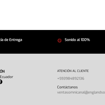
ía de Entrega
Sonido al 100%
 seguros
Equipos de la mejor calida
ATENCIÓN AL CLIENTE
IÓN
 Ecuador
+593984892136
Contáctano
ventasomnicanal@englands