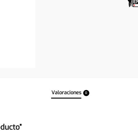
Valoraciones
0
oducto”