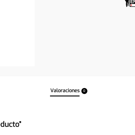
Valoraciones
0
oducto”