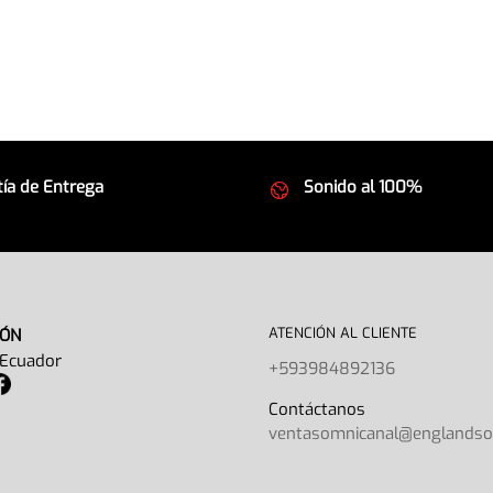
ía de Entrega
Sonido al 100%
 seguros
Equipos de la mejor calida
ATENCIÓN AL CLIENTE
IÓN
 Ecuador
+593984892136
Contáctano
ventasomnicanal@englands