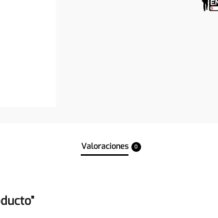
Valoraciones
0
oducto”