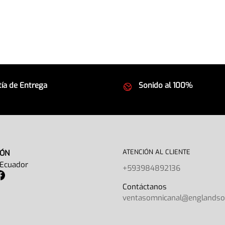
ía de Entrega
Sonido al 100%
 seguros
Equipos de la mejor calida
ATENCIÓN AL CLIENTE
IÓN
 Ecuador
+593984892136
Contáctano
ventasomnicanal@englands