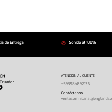
ía de Entrega
Sonido al 100%
 seguros
Equipos de la mejor calida
ATENCIÓN AL CLIENTE
IÓN
 Ecuador
+593984892136
Contáctano
ventasomnicanal@englands