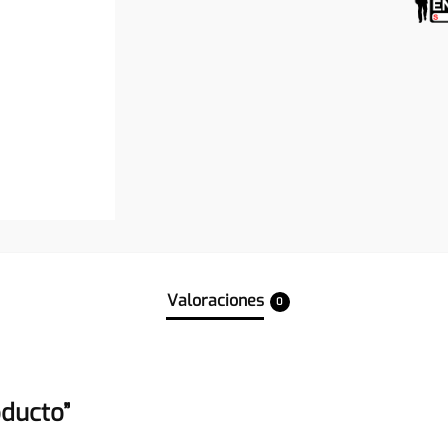
Valoraciones
0
oducto”