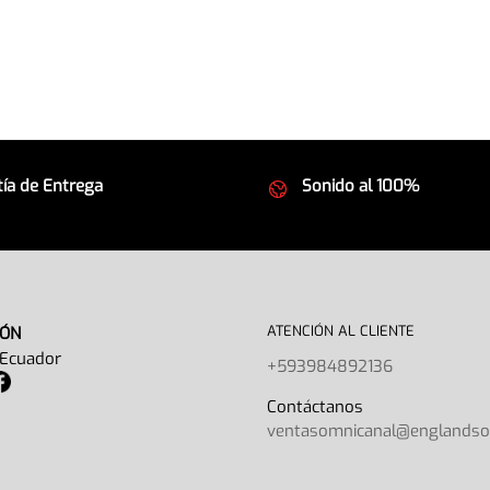
ía de Entrega
Sonido al 100%
 seguros
Equipos de la mejor calida
ATENCIÓN AL CLIENTE
IÓN
 Ecuador
+593984892136
Contáctano
ventasomnicanal@englands