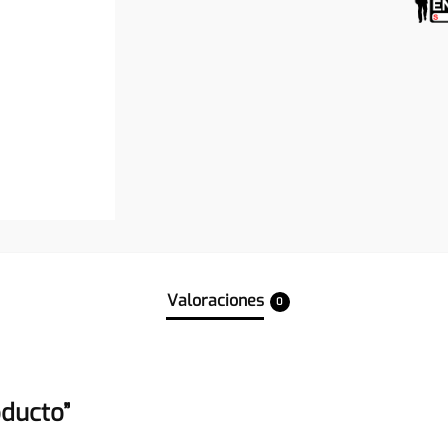
Valoraciones
0
oducto”