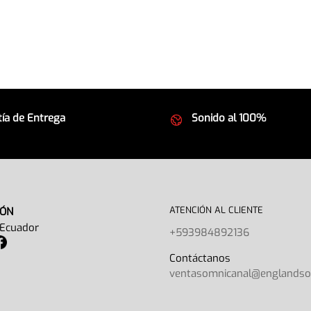
ía de Entrega
Sonido al 100%
 seguros
Equipos de la mejor calida
ATENCIÓN AL CLIENTE
IÓN
 Ecuador
+593984892136
Contáctano
ventasomnicanal@englands