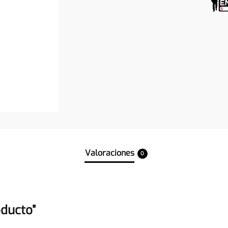
Valoraciones
0
oducto”