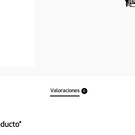
Valoraciones
0
oducto”