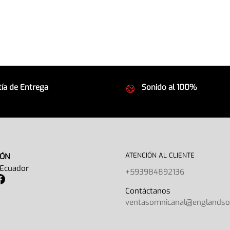
ía de Entrega
Sonido al 100%
 seguros
Equipos de la mejor calida
ATENCIÓN AL CLIENTE
IÓN
 Ecuador
+593984892136
Contáctano
ventasomnicanal@englands