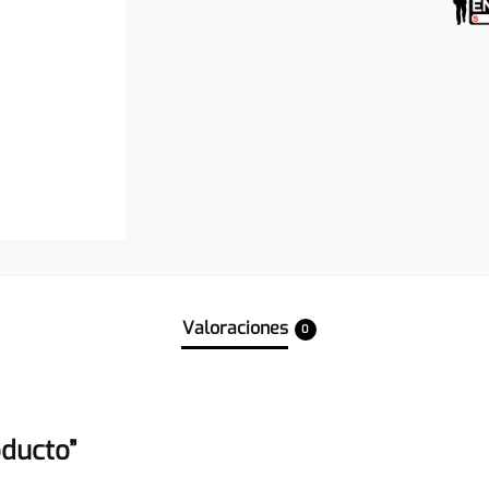
Valoraciones
0
oducto”