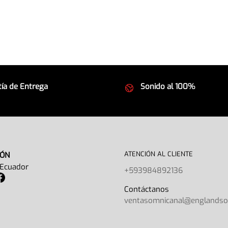
ía de Entrega
Sonido al 100%
 seguros
Equipos de la mejor calida
ATENCIÓN AL CLIENTE
IÓN
 Ecuador
+593984892136
Contáctano
ventasomnicanal@englands