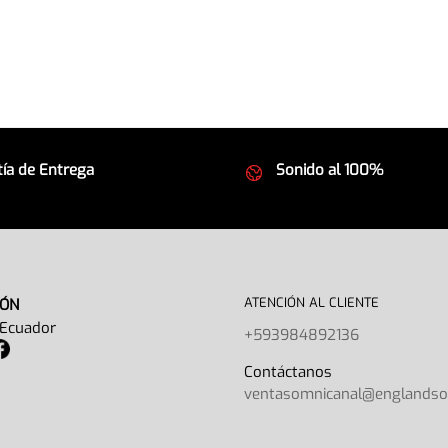
ía de Entrega
Sonido al 100%
 seguros
Equipos de la mejor calida
ATENCIÓN AL CLIENTE
IÓN
 Ecuador
+593984892136
Contáctano
ventasomnicanal@englands