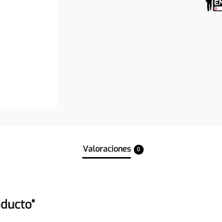
Valoraciones
0
oducto”