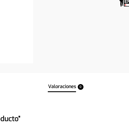
Valoraciones
0
oducto”