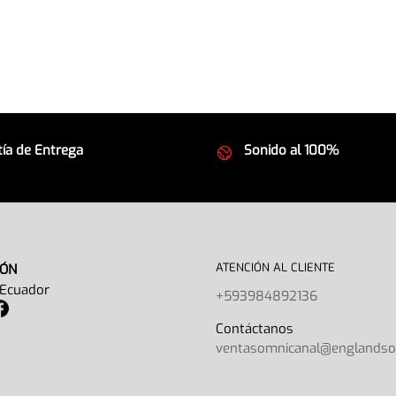
ía de Entrega
Sonido al 100%
 seguros
Equipos de la mejor calida
ATENCIÓN AL CLIENTE
IÓN
 Ecuador
+593984892136
Contáctano
ventasomnicanal@englands