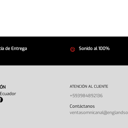
ía de Entrega
Sonido al 100%
 seguros
Equipos de la mejor calida
ATENCIÓN AL CLIENTE
IÓN
 Ecuador
+593984892136
Contáctano
ventasomnicanal@englands