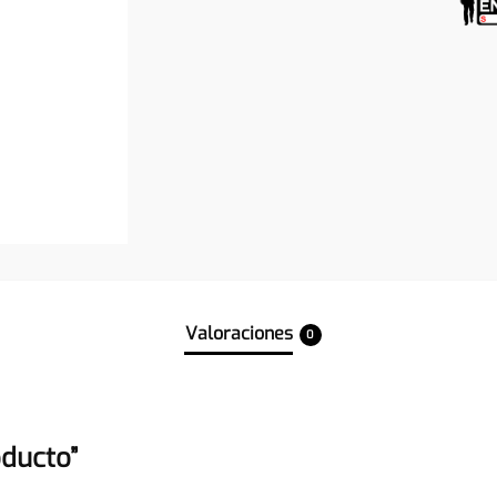
Valoraciones
0
oducto”