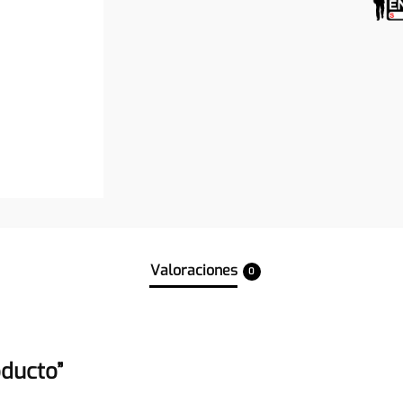
Valoraciones
0
oducto”