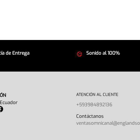
ía de Entrega
Sonido al 100%
 seguros
Equipos de la mejor calida
ATENCIÓN AL CLIENTE
IÓN
 Ecuador
+593984892136
Contáctano
ventasomnicanal@englands