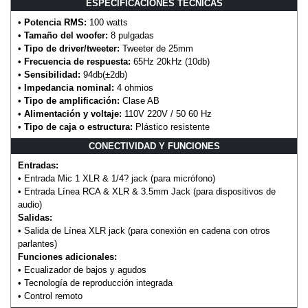
ESPECIFICACIONES TÉCNICAS
•
Potencia RMS:
100 watts
•
Tamaño del woofer:
8 pulgadas
•
Tipo de driver/tweeter:
Tweeter de 25mm
•
Frecuencia de respuesta:
65Hz 20kHz (10db)
•
Sensibilidad:
94db(±2db)
•
Impedancia nominal:
4 ohmios
•
Tipo de amplificación:
Clase AB
•
Alimentación y voltaje:
110V 220V / 50 60 Hz
•
Tipo de caja o estructura:
Plástico resistente
CONECTIVIDAD Y FUNCIONES
Entradas:
• Entrada Mic 1 XLR & 1/4? jack (para micrófono)
• Entrada Línea RCA & XLR & 3.5mm Jack (para dispositivos de
audio)
Salidas:
• Salida de Línea XLR jack (para conexión en cadena con otros
parlantes)
Funciones adicionales:
• Ecualizador de bajos y agudos
• Tecnología de reproducción integrada
• Control remoto