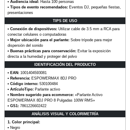
•
Audiencia ideal:
Hasta 100 personas
•
Tipos de evento recomendados:
Eventos DJ, pequeñas fiestas,
presentaciones
TIPS DE USO
•
Conexión de dispositivos:
Utilizar cable de 3.5 mm a RCA para
conectar celulares o computadoras
•
Mejor ubicación para el parlante:
Sobre trípode para mejor
dispersión del sonido
•
Buenas prácticas para conservación:
Evitar la exposición
directa a la humedad y proteger del polvo
IDENTIFICACIÓN DEL PRODUCTO
•
EAN:
1001404593081
•
Referencia:
ESPOWERMAX 8DJ PRO
•
Código interno:
530100484
•
ArtículoTipo:
Parlante activo
•
Nombre sugerido para ecommerce:
«Parlante Activo
ESPOWERMAX 8DJ PRO 8 Pulgadas 100W RMS»
•
GS1:
7861226602422
ANÁLISIS VISUAL Y COLORIMETRÍA
1. Color principal:
• Negro