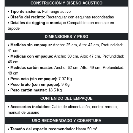
CONSTRUCCIÓN Y DISEÑO ACÚSTICO
•
Tipo de sistema:
Full range activo
•
Diseño del recinto:
Rectangular con esquinas redondeadas
•
Detalles de rigging o montaje:
Compatible con montaje en
trípode
DIMENSIONES Y PESO
•
Medidas sin empaque:
Ancho: 25 cm, Alto: 42 cm, Profundidad:
41 cm
•
Medidas con empaque:
Ancho: 30 cm, Alto: 47 cm, Profundidad:
46 cm
•
Medidas cartón master:
Ancho: 62 cm, Alto: 49 cm, Profundidad:
48 cm
•
Peso neto (sin empaque):
7.97 Kg
•
Peso bruto (con empaque):
9 Kg
•
Peso cartón master:
18.5 Kg
CONTENIDO DEL EMPAQUE
•
Accesorios incluidos:
Cable de alimentación, control remoto,
manual de usuario
USO RECOMENDADO Y COBERTURA
•
Tamaño del espacio recomendado:
Hasta 50 m²