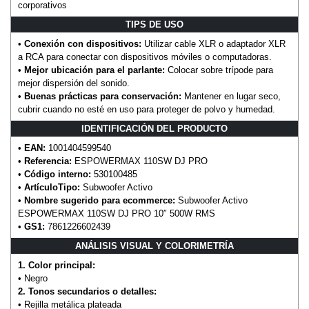
corporativos
TIPS DE USO
•
Conexión con dispositivos:
Utilizar cable XLR o adaptador XLR
a RCA para conectar con dispositivos móviles o computadoras.
•
Mejor ubicación para el parlante:
Colocar sobre trípode para
mejor dispersión del sonido.
•
Buenas prácticas para conservación:
Mantener en lugar seco,
cubrir cuando no esté en uso para proteger de polvo y humedad.
IDENTIFICACIÓN DEL PRODUCTO
•
EAN:
1001404599540
•
Referencia:
ESPOWERMAX 110SW DJ PRO
•
Código interno:
530100485
•
ArtículoTipo:
Subwoofer Activo
•
Nombre sugerido para ecommerce:
Subwoofer Activo
ESPOWERMAX 110SW DJ PRO 10″ 500W RMS
•
GS1:
7861226602439
ANÁLISIS VISUAL Y COLORIMETRÍA
1. Color principal:
• Negro
2. Tonos secundarios o detalles:
• Rejilla metálica plateada