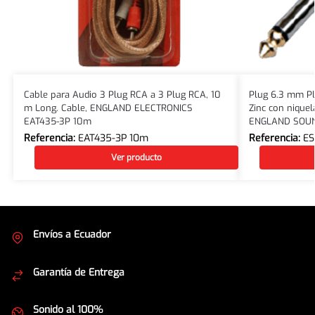
Cable para Audio 3 Plug RCA a 3 Plug RCA, 10
Plug 6.3 mm Pl
m Long. Cable, ENGLAND ELECTRONICS
Zinc con niquel
EAT435-3P 10m
ENGLAND SOUN
Referencia:
EAT435-3P 10m
Referencia:
ES
Ver producto
Envíos a Ecuador
Cubrimos todo el país
Garantía de Entrega
Envíos seguros
Sonido al 100%