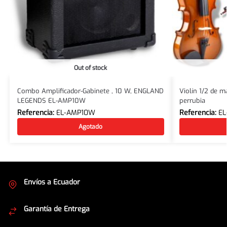
Máster(UCM)
Out of stock
Combo Amplificador-Gabinete , 10 W, ENGLAND
Violín 1/2 de m
LEGENDS EL-AMP10W
perrubia
Referencia:
EL-AMP10W
Referencia:
EL
Agotado
Envíos a Ecuador
Cubrimos todo el país
Garantía de Entrega
Envíos seguros