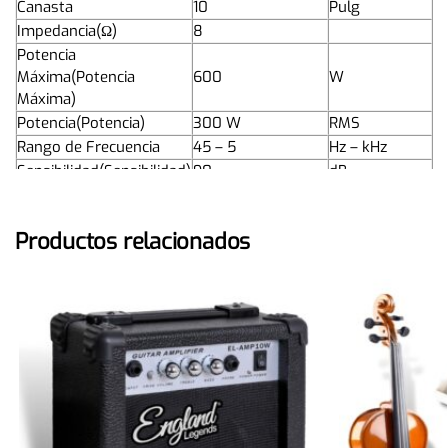
Canasta
10
Pulg
Impedancia(Ω)
8
Potencia
Máxima(Potencia
600
W
Máxima)
Potencia(Potencia)
300 W
RMS
Rango de Frecuencia
45 – 5
Hz – kHz
Sensibilidad(Sensibilidad)
90
dB
Peso del Magneto
30
Oz
Diámetro de Bobina
1.5
Pulg
Productos relacionados
Cono de papel,
Tipo de Material
Terminal Standar
Polarizada
Dimensión
13 x 28 x 28
cm
Peso
1.68
Kg
Unidades de Venta(UV)
1
Unidades Cartón
1
Estándar(UCE)
Unidades Cartón
1