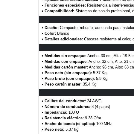
•
Funciones especiales:
Resistencia a interferencias
•
Compatibilidad:
Sistemas de sonido profesional, di
•
Diseño:
Compacto, robusto, adecuado para instalaci
•
Color:
Blanco
•
Detalles adicionales:
Carcasa resistente al calor,
•
Medidas sin empaque:
Ancho: 30 cm, Alto: 19.5 
•
Medidas con empaque:
Ancho: 32 cm, Alto: 21 cm
•
Medidas cartón master:
Ancho: 96 cm, Alto: 63 c
•
Peso neto (sin empaque):
5.37 Kg
•
Peso bruto (con empaque):
5.9 Kg
•
Peso cartón master:
35.4 Kg
•
Calibre del conductor:
24 AWG
•
Número de conductores:
8 (4 pares)
•
Impedancia:
100 O
•
Resistencia eléctrica:
9.38 O/m
•
Ancho de banda (si aplica):
100 MHz
•
Peso neto:
5.37 kg