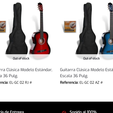
Out of stock
Out of stock
rra Clásica Modelo Estándar,
Guitarra Clásica Modelo Está
a 36 Pulg.
Escala 36 Pulg.
encia:
EL-GC 02 RJ #
Referencia:
EL-GC 02 AZ #
ía de Entrega
Sonido al 100%