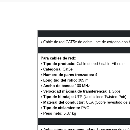
• Cable de red CAT5e de cobre libre de oxígeno con b
Para cables de red::
•
Tipo de producto:
Cable de red / cable Ethernet
•
Categoría:
Cat5e
•
Número de pares trenzados:
4
•
Longitud del rollo:
305 m
•
Ancho de banda:
100 MHz
•
Velocidad máxima de transferencia:
1 Gbps
•
Tipo de blindaje:
UTP (Unshielded Twisted Pair)
•
Material del conductor:
CCA (Cobre revestido de a
•
Tipo de aislamiento:
PVC
•
Peso neto:
5.37 kg
•
Aplicaciones recomendadas:
Transmisión de seña