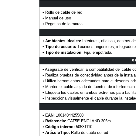
• Rollo de cable de red
• Manual de uso
• Pegatina de la marca
•
Ambientes ideales:
Interiores, oficinas, centros de
•
Tipo de usuario:
Técnicos, ingenieros, integradore
•
Tipo de instalación:
Fija, empotrada.
S
• Asegúrate de verificar la compatibilidad del cable co
• Realiza pruebas de conectividad antes de la instal
• Utiliza herramientas adecuadas para el desenrollado 
• Mantén el cable alejado de fuentes de interferencia
• Etiqueta los cables en ambos extremos para facilitar
• Inspecciona visualmente el cable durante la instala
•
EAN:
1001404425580
•
Referencia:
CAT5E ENGLAND 305m
•
Código interno:
50531110
•
ArtículoTipo:
Rollo de cable de red