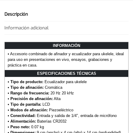
Descripción
Información adicional
INFORMACIÓN
• Accesorio combinado de afinador y ecualizador para ukelele, ideal
para uso en presentaciones en vivo, ensayos, grabaciones y
práctica en casa.
ESPECIFICACIONES TÉCNICAS
•
Tipo de producto:
Ecualizador para ukelele
•
Tipo de afinación:
Cromática
•
Rango de frecuencia:
20 Hz 20 kHz
•
Precisión de afinación:
Alta
•
Tipo de pantalla:
LCD
•
Modos de afinación:
Piezoeléctrico
•
Conectividad:
Entrada y salida de 1/4″, entrada de micrófono
•
Alimentación:
Baterías CR2032
•
Peso neto:
0.07 kg
•
Dimensiones:
9 cm (ancho) x 4 cm (alto) x 14 cm (profundidad)