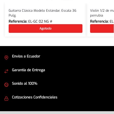
Guitarra Clásica Modelo Estándar, Escala 36
Violín 1/2 de m
Pulg.
perrubia
Referencia:
EL-GC 02 NG #
Referencia:
EL
Agotado
Envíos a Ecuador
Cubrimos todo el país
Garantía de Entrega
Envíos seguros
Sonido al 100%
Equipos de la mejor calidad
Cotizaciones Confidenciales
Seguridad en todo momento