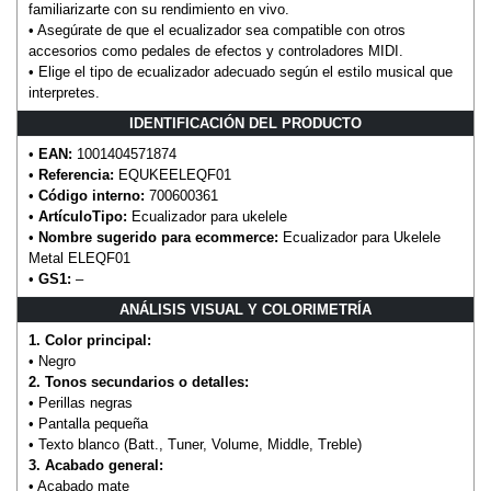
familiarizarte con su rendimiento en vivo.
• Asegúrate de que el ecualizador sea compatible con otros
accesorios como pedales de efectos y controladores MIDI.
• Elige el tipo de ecualizador adecuado según el estilo musical que
interpretes.
IDENTIFICACIÓN DEL PRODUCTO
•
EAN:
1001404571874
•
Referencia:
EQUKEELEQF01
•
Código interno:
700600361
•
ArtículoTipo:
Ecualizador para ukelele
•
Nombre sugerido para ecommerce:
Ecualizador para Ukelele
Metal ELEQF01
•
GS1:
–
ANÁLISIS VISUAL Y COLORIMETRÍA
1. Color principal:
• Negro
2. Tonos secundarios o detalles:
• Perillas negras
• Pantalla pequeña
• Texto blanco (Batt., Tuner, Volume, Middle, Treble)
3. Acabado general:
• Acabado mate