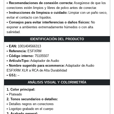
•
Recomendaciones de conexión correcta:
Asegúrese de que los
conectores estén limpios y libres de polvo antes de conectar.
•
Instrucciones de limpieza o cuidado:
Limpiar con un paño seco,
evitar el contacto con líquidos.
•
Consejos para evitar interferencias o daños físicos:
No
exponer a ambientes extremadamente húmedos o con alta
salinidad.
IDENTIFICACIÓN DEL PRODUCTO
•
EAN:
1001404566313
•
Referencia:
ESFXRM
•
Código interno:
75105507
•
ArtículoTipo:
Adaptador de Audio
•
Nombre sugerido para ecommerce:
Adaptador de Audio
ESFXRM XLR a RCA de Alta Durabilidad
•
GS1:
–
ANÁLISIS VISUAL Y COLORIMETRÍA
1. Color principal:
• Plateado
2. Tonos secundarios o detalles:
• Detalles negros en conectores
• Logotipo grabado en el cuerpo
3. Acabado general: