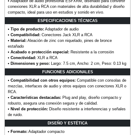
• Adaptador de audio profesional ESFXRM, diseñado para convertir
conexiones XLR a RCA con materiales de alta durabilidad y diseño
compacto, ideal para uso en estudios y sonido en vivo.
ESPECIFICACIONES TÉCNICAS
•
Tipo de producto:
Adaptador de audio
•
Compatibilidad:
Conectores Jack XLR a RCA
•
Material:
Aleación de zinc con niquelado, pines de bronce
estañado
•
Acabado o protección especial:
Resistente a la corrosión
•
Conectividad:
XLR a RCA
•
Dimensiones y peso:
Largo: 7.5 cm, Ancho: 2 cm, Peso: 0.13 kg
FUNCIONES ADICIONALES
•
Compatibilidad con otros equipos:
Compatible con consolas de
mezclas, interfaces de audio y otros equipos con conectores XLR o
RCA.
•
Características destacadas:
Plug and play, diseño compacto y
robusto, asegura una conexión segura y de calidad.
•
Nivel de protección:
Diseño resistente a interferencias y señales
de ruido.
DISEÑO Y ESTÉTICA
•
Formato:
Adaptador compacto