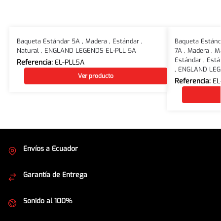
Baqueta Estándar 5A , Madera , Estándar ,
Baqueta Estánda
Natural , ENGLAND LEGENDS EL-PLL 5A
7A , Madera , M
Estándar , Están
Referencia:
EL-PLL5A
, ENGLAND LEG
Ver producto
Referencia:
EL
Envíos a Ecuador
Cubrimos todo el país
Garantía de Entrega
Envíos seguros
Sonido al 100%
Equipos de la mejor calidad