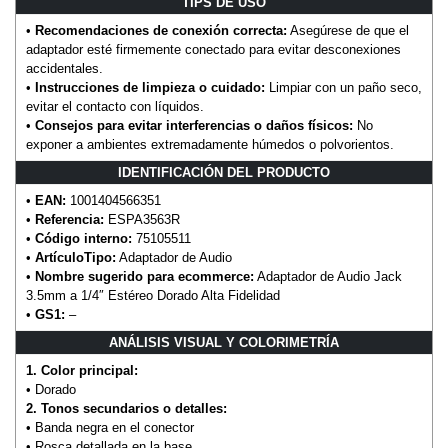
TIPS DE USO
•
Recomendaciones de conexión correcta:
Asegúrese de que el
adaptador esté firmemente conectado para evitar desconexiones
accidentales.
•
Instrucciones de limpieza o cuidado:
Limpiar con un paño seco,
evitar el contacto con líquidos.
•
Consejos para evitar interferencias o daños físicos:
No
exponer a ambientes extremadamente húmedos o polvorientos.
IDENTIFICACIÓN DEL PRODUCTO
•
EAN:
1001404566351
•
Referencia:
ESPA3563R
•
Código interno:
75105511
•
ArtículoTipo:
Adaptador de Audio
•
Nombre sugerido para ecommerce:
Adaptador de Audio Jack
3.5mm a 1/4″ Estéreo Dorado Alta Fidelidad
•
GS1:
–
ANÁLISIS VISUAL Y COLORIMETRÍA
1. Color principal:
• Dorado
2. Tonos secundarios o detalles:
• Banda negra en el conector
• Rosca detallada en la base