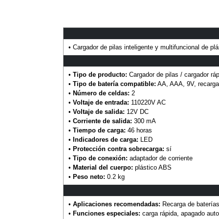
• Cargador de pilas inteligente y multifuncional de pl
•
Tipo de producto:
Cargador de pilas / cargador ráp
•
Tipo de batería compatible:
AA, AAA, 9V, recarga
•
Número de celdas:
2
•
Voltaje de entrada:
110220V AC
•
Voltaje de salida:
12V DC
•
Corriente de salida:
300 mA
•
Tiempo de carga:
46 horas
•
Indicadores de carga:
LED
•
Protección contra sobrecarga:
sí
•
Tipo de conexión:
adaptador de corriente
•
Material del cuerpo:
plástico ABS
•
Peso neto:
0.2 kg
•
Aplicaciones recomendadas:
Recarga de baterías,
•
Funciones especiales:
carga rápida, apagado aut