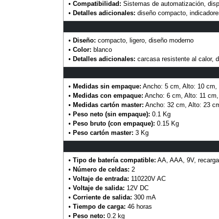
•
Compatibilidad:
Sistemas de automatización, dispo
•
Detalles adicionales:
diseño compacto, indicador
•
Diseño:
compacto, ligero, diseño moderno
•
Color:
blanco
•
Detalles adicionales:
carcasa resistente al calor,
•
Medidas sin empaque:
Ancho: 5 cm, Alto: 10 cm,
•
Medidas con empaque:
Ancho: 6 cm, Alto: 11 cm,
•
Medidas cartón master:
Ancho: 32 cm, Alto: 23 c
•
Peso neto (sin empaque):
0.1 Kg
•
Peso bruto (con empaque):
0.15 Kg
•
Peso cartón master:
3 Kg
•
Tipo de batería compatible:
AA, AAA, 9V, recarga
•
Número de celdas:
2
•
Voltaje de entrada:
110220V AC
•
Voltaje de salida:
12V DC
•
Corriente de salida:
300 mA
•
Tiempo de carga:
46 horas
•
Peso neto:
0.2 kg