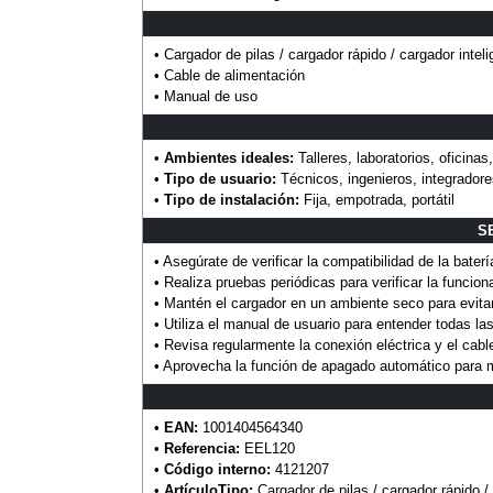
• Cargador de pilas / cargador rápido / cargador inteli
• Cable de alimentación
• Manual de uso
•
Ambientes ideales:
Talleres, laboratorios, oficina
•
Tipo de usuario:
Técnicos, ingenieros, integrador
•
Tipo de instalación:
Fija, empotrada, portátil
S
• Asegúrate de verificar la compatibilidad de la baterí
• Realiza pruebas periódicas para verificar la funcio
• Mantén el cargador en un ambiente seco para evita
• Utiliza el manual de usuario para entender todas la
• Revisa regularmente la conexión eléctrica y el cabl
• Aprovecha la función de apagado automático para me
•
EAN:
1001404564340
•
Referencia:
EEL120
•
Código interno:
4121207
•
ArtículoTipo:
Cargador de pilas / cargador rápido / 