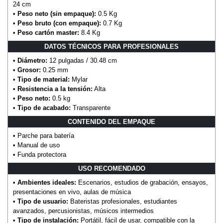
24 cm
•
Peso neto (sin empaque):
0.5 Kg
•
Peso bruto (con empaque):
0.7 Kg
•
Peso cartón master:
8.4 Kg
DATOS TÉCNICOS PARA PROFESIONALES
•
Diámetro:
12 pulgadas / 30.48 cm
•
Grosor:
0.25 mm
•
Tipo de material:
Mylar
•
Resistencia a la tensión:
Alta
•
Peso neto:
0.5 kg
•
Tipo de acabado:
Transparente
CONTENIDO DEL EMPAQUE
• Parche para batería
• Manual de uso
• Funda protectora
USO RECOMENDADO
•
Ambientes ideales:
Escenarios, estudios de grabación, ensayos,
presentaciones en vivo, aulas de música
•
Tipo de usuario:
Bateristas profesionales, estudiantes
avanzados, percusionistas, músicos intermedios
•
Tipo de instalación:
Portátil, fácil de usar, compatible con la