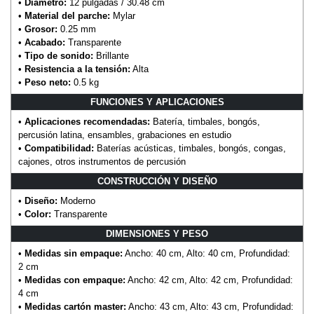
•
Diámetro:
12 pulgadas / 30.48 cm
•
Material del parche:
Mylar
•
Grosor:
0.25 mm
•
Acabado:
Transparente
•
Tipo de sonido:
Brillante
•
Resistencia a la tensión:
Alta
•
Peso neto:
0.5 kg
FUNCIONES Y APLICACIONES
•
Aplicaciones recomendadas:
Batería, timbales, bongós,
percusión latina, ensambles, grabaciones en estudio
•
Compatibilidad:
Baterías acústicas, timbales, bongós, congas,
cajones, otros instrumentos de percusión
CONSTRUCCIÓN Y DISEÑO
•
Diseño:
Moderno
•
Color:
Transparente
DIMENSIONES Y PESO
•
Medidas sin empaque:
Ancho: 40 cm, Alto: 40 cm, Profundidad:
2 cm
•
Medidas con empaque:
Ancho: 42 cm, Alto: 42 cm, Profundidad:
4 cm
•
Medidas cartón master:
Ancho: 43 cm, Alto: 43 cm, Profundidad: