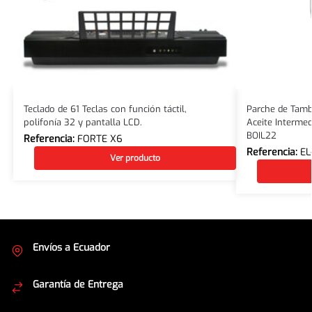
Teclado de 61 Teclas con función táctil,
Parche de Tamb
polifonía 32 y pantalla LCD.
Aceite Interm
BOIL22
Referencia:
FORTE X6
Referencia:
EL
Ver producto
Envíos a Ecuador
Cubrimos todo el país
Garantía de Entrega
Envíos seguros