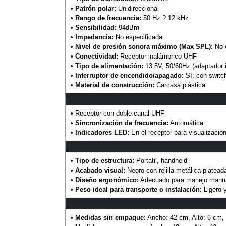
•
Patrón polar:
Unidireccional
•
Rango de frecuencia:
50 Hz ? 12 kHz
•
Sensibilidad:
94dBm
•
Impedancia:
No especificada
•
Nivel de presión sonora máximo (Max SPL):
No e
•
Conectividad:
Receptor inalámbrico UHF
•
Tipo de alimentación:
13.5V, 50/60Hz (adaptador i
•
Interruptor de encendido/apagado:
Sí, con switc
•
Material de construcción:
Carcasa plástica
• Receptor con doble canal UHF
•
Sincronización de frecuencia:
Automática
•
Indicadores LED:
En el receptor para visualizació
•
Tipo de estructura:
Portátil, handheld
•
Acabado visual:
Negro con rejilla metálica platead
•
Diseño ergonómico:
Adecuado para manejo manu
•
Peso ideal para transporte o instalación:
Ligero y
•
Medidas sin empaque:
Ancho: 42 cm, Alto: 6 cm,