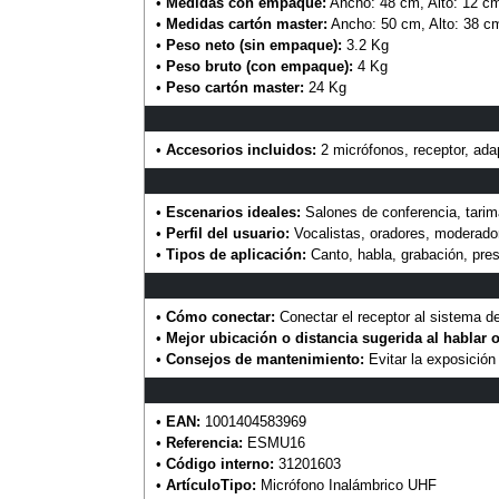
•
Medidas con empaque:
Ancho: 48 cm, Alto: 12 cm
•
Medidas cartón master:
Ancho: 50 cm, Alto: 38 c
•
Peso neto (sin empaque):
3.2 Kg
•
Peso bruto (con empaque):
4 Kg
•
Peso cartón master:
24 Kg
•
Accesorios incluidos:
2 micrófonos, receptor, ada
•
Escenarios ideales:
Salones de conferencia, tarim
•
Perfil del usuario:
Vocalistas, oradores, moderado
•
Tipos de aplicación:
Canto, habla, grabación, pre
•
Cómo conectar:
Conectar el receptor al sistema d
•
Mejor ubicación o distancia sugerida al hablar o
•
Consejos de mantenimiento:
Evitar la exposición 
•
EAN:
1001404583969
•
Referencia:
ESMU16
•
Código interno:
31201603
•
ArtículoTipo:
Micrófono Inalámbrico UHF