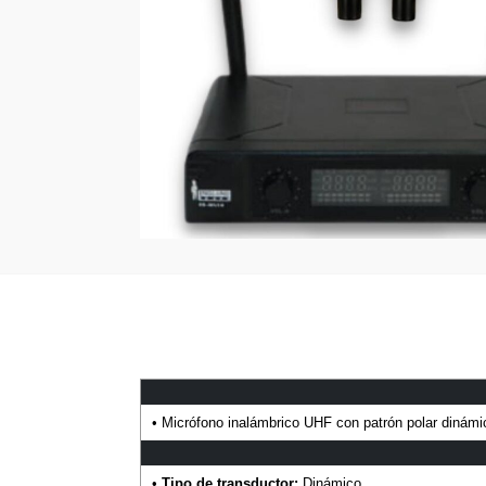
• Micrófono inalámbrico UHF con patrón polar dinámic
•
Tipo de transductor:
Dinámico