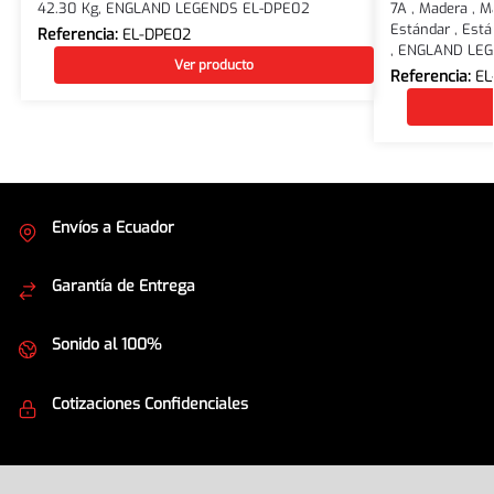
42.30 Kg, ENGLAND LEGENDS EL-DPE02
7A , Madera , M
Estándar , Están
Referencia:
EL-DPE02
, ENGLAND LEG
Ver producto
Referencia:
EL
Envíos a Ecuador
Cubrimos todo el país
Garantía de Entrega
Envíos seguros
Sonido al 100%
Equipos de la mejor calidad
Cotizaciones Confidenciales
Seguridad en todo momento