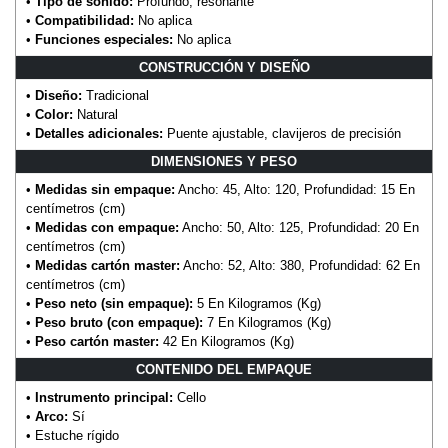
•
Tipo de sonido:
Profundo, resonante
•
Compatibilidad:
No aplica
•
Funciones especiales:
No aplica
CONSTRUCCIÓN Y DISEÑO
•
Diseño:
Tradicional
•
Color:
Natural
•
Detalles adicionales:
Puente ajustable, clavijeros de precisión
DIMENSIONES Y PESO
•
Medidas sin empaque:
Ancho: 45, Alto: 120, Profundidad: 15 En
centímetros (cm)
•
Medidas con empaque:
Ancho: 50, Alto: 125, Profundidad: 20 En
centímetros (cm)
•
Medidas cartón master:
Ancho: 52, Alto: 380, Profundidad: 62 En
centímetros (cm)
•
Peso neto (sin empaque):
5 En Kilogramos (Kg)
•
Peso bruto (con empaque):
7 En Kilogramos (Kg)
•
Peso cartón master:
42 En Kilogramos (Kg)
CONTENIDO DEL EMPAQUE
•
Instrumento principal:
Cello
•
Arco:
Sí
• Estuche rígido