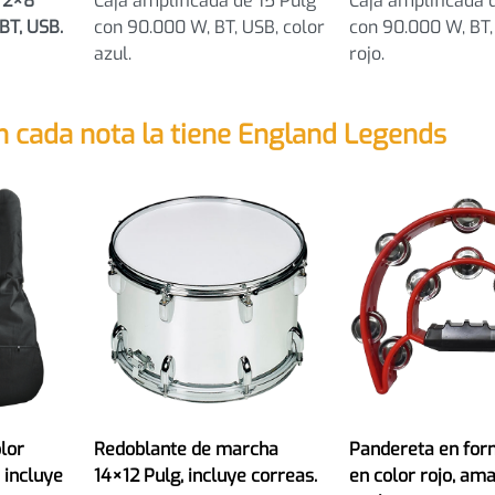
e 2×8
Caja amplificada de 15 Pulg
Caja amplificada 
BT, USB.
con 90.000 W, BT, USB, color
con 90.000 W, BT,
azul.
rojo.
n cada nota la tiene England Legends
olor
Redoblante de marcha
Pandereta en for
 incluye
14×12 Pulg, incluye correas.
en color rojo, ama