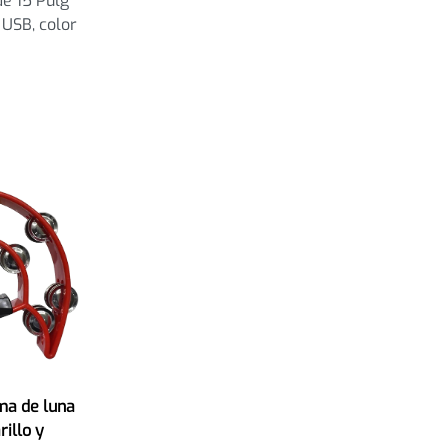
de 15 Pulg
 USB, color
ma de luna
rillo y