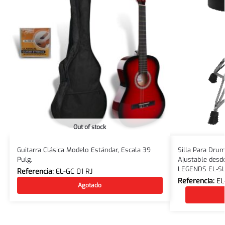
Out of stock
Guitarra Clásica Modelo Estándar, Escala 39
Silla Para Drum
Pulg.
Ajustable desd
LEGENDS EL-SL
Referencia:
EL-GC 01 RJ
Referencia:
EL
Agotado