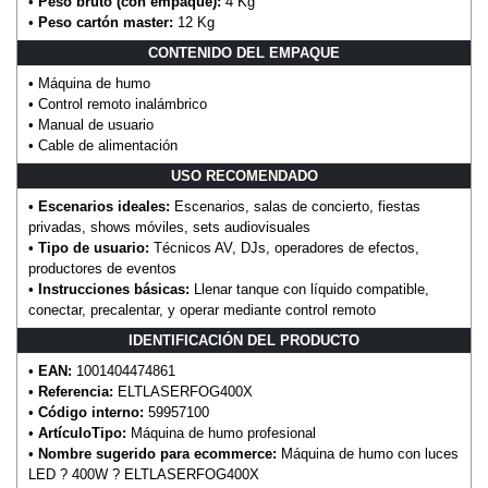
•
Peso bruto (con empaque):
4 Kg
•
Peso cartón master:
12 Kg
CONTENIDO DEL EMPAQUE
• Máquina de humo
• Control remoto inalámbrico
• Manual de usuario
• Cable de alimentación
USO RECOMENDADO
•
Escenarios ideales:
Escenarios, salas de concierto, fiestas
privadas, shows móviles, sets audiovisuales
•
Tipo de usuario:
Técnicos AV, DJs, operadores de efectos,
productores de eventos
•
Instrucciones básicas:
Llenar tanque con líquido compatible,
conectar, precalentar, y operar mediante control remoto
IDENTIFICACIÓN DEL PRODUCTO
•
EAN:
1001404474861
•
Referencia:
ELTLASERFOG400X
•
Código interno:
59957100
•
ArtículoTipo:
Máquina de humo profesional
•
Nombre sugerido para ecommerce:
Máquina de humo con luces
LED ? 400W ? ELTLASERFOG400X