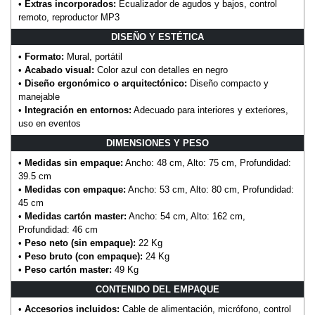
•
Extras incorporados:
Ecualizador de agudos y bajos, control
remoto, reproductor MP3
DISEÑO Y ESTÉTICA
•
Formato:
Mural, portátil
•
Acabado visual:
Color azul con detalles en negro
•
Diseño ergonómico o arquitectónico:
Diseño compacto y
manejable
•
Integración en entornos:
Adecuado para interiores y exteriores,
uso en eventos
DIMENSIONES Y PESO
•
Medidas sin empaque:
Ancho: 48 cm, Alto: 75 cm, Profundidad:
39.5 cm
•
Medidas con empaque:
Ancho: 53 cm, Alto: 80 cm, Profundidad:
45 cm
•
Medidas cartón master:
Ancho: 54 cm, Alto: 162 cm,
Profundidad: 46 cm
•
Peso neto (sin empaque):
22 Kg
•
Peso bruto (con empaque):
24 Kg
•
Peso cartón master:
49 Kg
CONTENIDO DEL EMPAQUE
•
Accesorios incluidos:
Cable de alimentación, micrófono, control