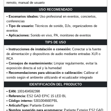
remoto, manual de usuario
USO RECOMENDADO
•
Escenarios ideales:
Uso profesional en eventos, conciertos,
conferencias
•
Tipo de usuario:
Técnicos de sonido, DJs, organizadores de
eventos
•
Aplicaciones:
Sonido en vivo, PA, monitoreo de eventos
TIPS DE USO
•
Instrucciones de instalación o conexión:
Conectar a la fuente
de alimentación y dispositivos de audio mediante entradas XLR o
RCA
•
Consejos de mantenimiento:
Limpiar regularmente, evitar la
exposición directa al sol y la humedad
•
Recomendaciones para ubicación o calibración:
Calibrar el
sonido según el ambiente utilizando el ecualizador integrado
IDENTIFICACIÓN DEL PRODUCTO
•
EAN:
1001404592398
•
Referencia:
ES2 GAD EPIC 15 LED BL
•
Código interno:
530100466EPBL
•
ArtículoTipo:
Parlante Exterior
•
Nombre sugerido para ecommerce:
Parlante Exterior ES2 GAD