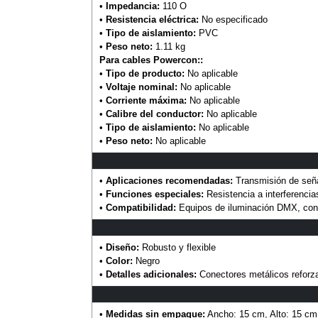
•
Impedancia:
110 O
•
Resistencia eléctrica:
No especificado
•
Tipo de aislamiento:
PVC
•
Peso neto:
1.11 kg
Para cables Powercon::
•
Tipo de producto:
No aplicable
•
Voltaje nominal:
No aplicable
•
Corriente máxima:
No aplicable
•
Calibre del conductor:
No aplicable
•
Tipo de aislamiento:
No aplicable
•
Peso neto:
No aplicable
•
Aplicaciones recomendadas:
Transmisión de señal
•
Funciones especiales:
Resistencia a interferencia
•
Compatibilidad:
Equipos de iluminación DMX, cons
•
Diseño:
Robusto y flexible
•
Color:
Negro
•
Detalles adicionales:
Conectores metálicos reforza
•
Medidas sin empaque:
Ancho: 15 cm, Alto: 15 cm