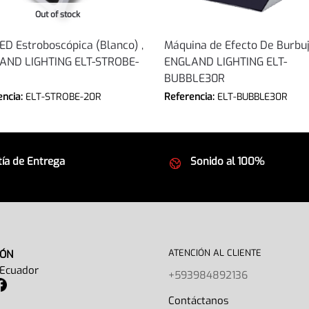
Out of stock
ED Estroboscópica (Blanco) ,
Máquina de Efecto De Burbu
AND LIGHTING ELT-STROBE-
ENGLAND LIGHTING ELT-
BUBBLE30R
encia:
ELT-STROBE-20R
Referencia:
ELT-BUBBLE30R
ía de Entrega
Sonido al 100%
 seguros
Equipos de la mejor calida
ATENCIÓN AL CLIENTE
IÓN
 Ecuador
+593984892136
Contáctano