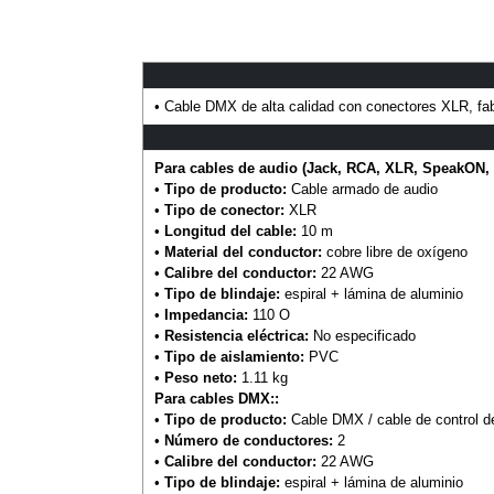
• Cable DMX de alta calidad con conectores XLR, fabr
Para cables de audio (Jack, RCA, XLR, SpeakON, 
•
Tipo de producto:
Cable armado de audio
•
Tipo de conector:
XLR
•
Longitud del cable:
10 m
•
Material del conductor:
cobre libre de oxígeno
•
Calibre del conductor:
22 AWG
•
Tipo de blindaje:
espiral + lámina de aluminio
•
Impedancia:
110 O
•
Resistencia eléctrica:
No especificado
•
Tipo de aislamiento:
PVC
•
Peso neto:
1.11 kg
Para cables DMX::
•
Tipo de producto:
Cable DMX / cable de control d
•
Número de conductores:
2
•
Calibre del conductor:
22 AWG
•
Tipo de blindaje:
espiral + lámina de aluminio