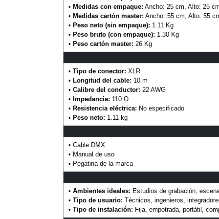
•
Medidas con empaque:
Ancho: 25 cm, Alto: 25 cm
•
Medidas cartón master:
Ancho: 55 cm, Alto: 55 c
•
Peso neto (sin empaque):
1.11 Kg
•
Peso bruto (con empaque):
1.30 Kg
•
Peso cartón master:
26 Kg
•
Tipo de conector:
XLR
•
Longitud del cable:
10 m
•
Calibre del conductor:
22 AWG
•
Impedancia:
110 O
•
Resistencia eléctrica:
No especificado
•
Peso neto:
1.11 kg
• Cable DMX
• Manual de uso
• Pegatina de la marca
•
Ambientes ideales:
Estudios de grabación, escenar
•
Tipo de usuario:
Técnicos, ingenieros, integrador
•
Tipo de instalación:
Fija, empotrada, portátil, co