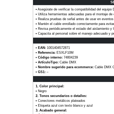
S
• Asegúrate de verificar la compatibilidad del equipo
• Utiliza herramientas adecuadas para el montaje de
• Realiza pruebas de señal antes de usar en eventos
• Mantén el cable enrollado correctamente para evita
• Revisa periódicamente el estado del aislamiento y 
• Capacita al personal sobre el manejo adecuado y p
•
EAN:
1001404572871
•
Referencia:
ESXLF10M
•
Código interno:
74804239
•
ArtículoTipo:
Cable DMX
•
Nombre sugerido para ecommerce:
Cable DMX C
•
GS1:
–
1. Color principal:
• Negro
2. Tonos secundarios o detalles:
• Conectores metálicos plateados
• Etiqueta azul con texto blanco y azul
3. Acabado general: