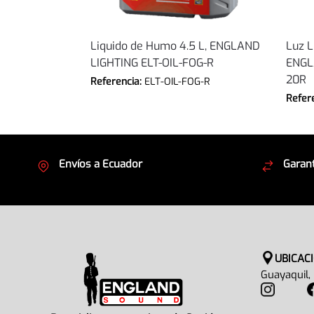
Liquido de Humo 4.5 L, ENGLAND
Luz L
LIGHTING ELT-OIL-FOG-R
ENGL
20R
Referencia:
ELT-OIL-FOG-R
Refer
Envíos a Ecuador
Garant
Cubrimos todo el país
Envíos
UBICAC
Guayaquil,