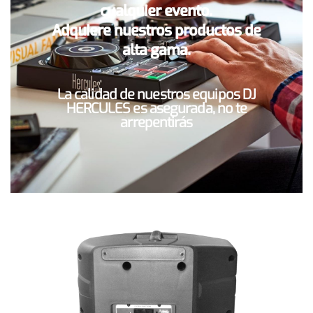
cualquier evento.
Adquiere nuestros productos de
alta gama.
La calidad de nuestros equipos DJ
HERCULES es asegurada, no te
arrepentirás