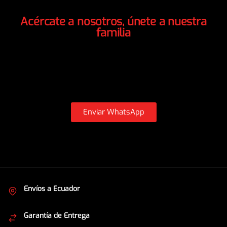
Atención Personalizada
Acércate a nosotros, únete a nuestra
familia
Estamos listos para atenderte, si necesitas mayor
información o tienes alguna duda sobre nuestros productos,
envíanos WhatsApp
, nuestros asesores te atenderán pronto.
Enviar WhatsApp
Envíos a Ecuador
Cubrimos todo el país
Garantía de Entrega
Envíos seguros