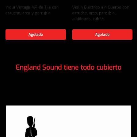
Viola Vintage 4/4 de Tile con
Violín Eléctrico sin Cuerpo con
estuche, arco y perrubia
estuche, arco, perrubia,
audífonos, cables
Referencia:
EL-VOL04
Referencia:
EL-VET04
Agotado
Agotado
England Sound tiene todo cubierto
Explora nuestras diversas categorías, ¡nos enfocamos en
todas las necesidades que músicos profesionales necesitan!