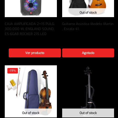
Out of stock
CAJA AMPLIFICADA 2×15 PULG,
Guitarra Acústica Modelo Martin
300.000 W, ENGLAND SOUND,
, Escala 41.
ES-6GAB ROCKER 215 LED
Referencia:
EL-GAK04
Referencia:
ES-6GAB ROCKER
215 LED
Ver producto
Agotado
-19%
Out of stock
Out of stock