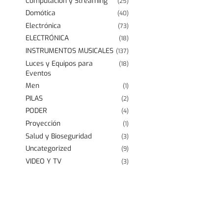
Computación y Streaming
(25)
Domótica
(40)
Electrónica
(73)
ELECTRÓNICA
(18)
INSTRUMENTOS MUSICALES
(137)
Luces y Equipos para
(18)
Eventos
Men
(1)
PILAS
(2)
PODER
(4)
Proyección
(1)
Salud y Bioseguridad
(3)
Uncategorized
(9)
VIDEO Y TV
(3)